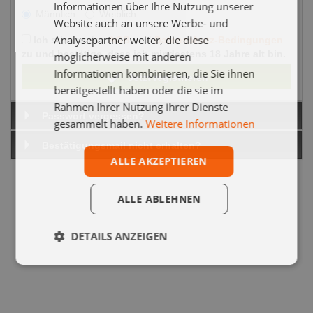
Informationen über Ihre Nutzung unserer
Männlich
Weiblich
Website auch an unsere Werbe- und
Analysepartner weiter, die diese
Ich stimme den
AGB
und
Datenschutz-Bedingungen
zu und bestätige, dass ich mindestens 18 Jahre alt bin.
möglicherweise mit anderen
Informationen kombinieren, die Sie ihnen
Jetzt registrieren
bereitgestellt haben oder die sie im
Rahmen Ihrer Nutzung ihrer Dienste
Passwort vergessen?
gesammelt haben.
Weitere Informationen
Bestätigungsmail nicht erhalten?
ALLE AKZEPTIEREN
ALLE ABLEHNEN
DETAILS ANZEIGEN