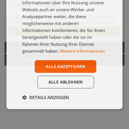
Informationen über Ihre Nutzung unserer
Männlich
Weiblich
Website auch an unsere Werbe- und
Analysepartner weiter, die diese
Ich stimme den
AGB
und
Datenschutz-Bedingungen
zu und bestätige, dass ich mindestens 18 Jahre alt bin.
möglicherweise mit anderen
Informationen kombinieren, die Sie ihnen
Jetzt registrieren
bereitgestellt haben oder die sie im
Rahmen Ihrer Nutzung ihrer Dienste
Passwort vergessen?
gesammelt haben.
Weitere Informationen
Bestätigungsmail nicht erhalten?
ALLE AKZEPTIEREN
ALLE ABLEHNEN
DETAILS ANZEIGEN