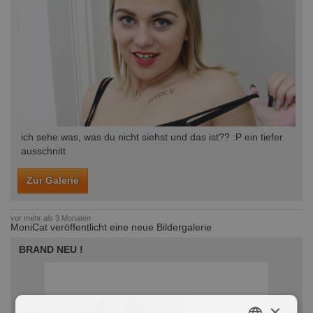
ich sehe was, was du nicht siehst und das ist?? :P ein tiefer
ausschnitt
Zur Galerie
vor mehr als 3 Monaten
MoniCat veröffentlicht eine neue Bildergalerie
BRAND NEU !
×