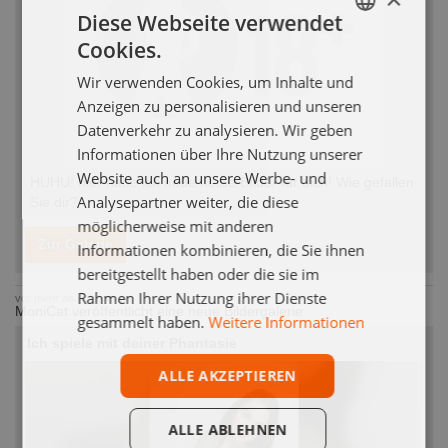
Diese Webseite verwendet
Cookies.
GERMAN
Wir verwenden Cookies, um Inhalte und
ENGLISH
Anzeigen zu personalisieren und unseren
Datenverkehr zu analysieren. Wir geben
Informationen über Ihre Nutzung unserer
Website auch an unsere Werbe- und
HUHU! hier habe ich neue heiße BIlder für dich! Wie gefallen
Analysepartner weiter, die diese
Sie dir?
möglicherweise mit anderen
Zur Galerie
Informationen kombinieren, die Sie ihnen
bereitgestellt haben oder die sie im
Rahmen Ihrer Nutzung ihrer Dienste
vor mehr als 3 Monaten
MoniCat veröffentlicht eine neue Bildergalerie
gesammelt haben.
Weitere Informationen
Ich spiele mit deiner Phantasie
ALLE AKZEPTIEREN
ALLE ABLEHNEN