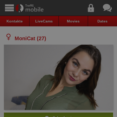
Kontakte
LiveCams
Movies
Dates
MoniCat (27)